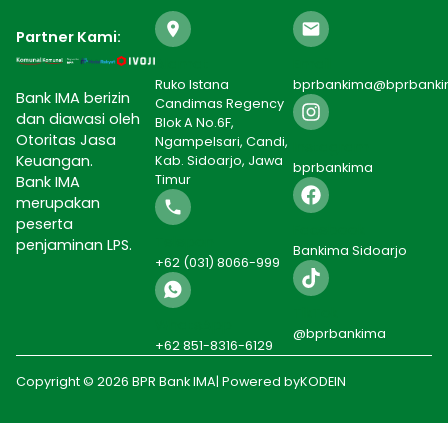
Partner Kami:
Alamat
Email
Ruko Istana
bprbankima@bprbank
Bank IMA berizin
Candimas Regency
dan diawasi oleh
Blok A No.6F,
Otoritas Jasa
Ngampelsari, Candi,
Instagram
Keuangan.
Kab. Sidoarjo, Jawa
bprbankima
Timur
Bank IMA
merupakan
peserta
Facebook
Telepon
penjaminan LPS.
Bankima Sidoarjo
+62 (031) 8066-999
TikTok
WhatsApp
@bprbankima
+62 851-8316-6129
Copyright © 2026 BPR Bank IMA
| Powered by
KODEIN