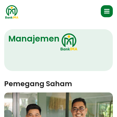
Skip
Mai
to
Men
content
Manajemen
Pemegang Saham