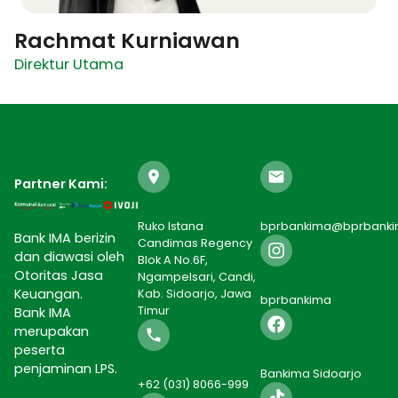
Rachmat Kurniawan
Direktur Utama
Partner Kami:
Alamat
Email
Ruko Istana
bprbankima@bprbank
Bank IMA berizin
Candimas Regency
dan diawasi oleh
Blok A No.6F,
Otoritas Jasa
Ngampelsari, Candi,
Instagram
Keuangan.
Kab. Sidoarjo, Jawa
bprbankima
Timur
Bank IMA
merupakan
peserta
Facebook
Telepon
penjaminan LPS.
Bankima Sidoarjo
+62 (031) 8066-999