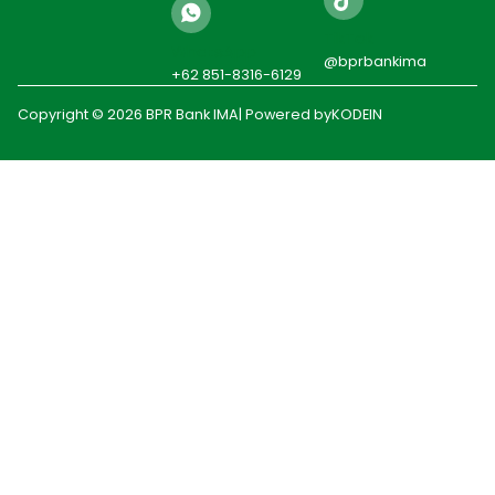
TikTok
WhatsApp
@bprbankima
+62 851-8316-6129
Copyright © 2026 BPR Bank IMA
| Powered by
KODEIN